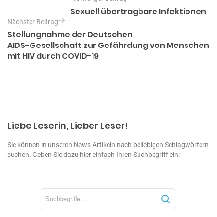
e
g
Sexuell übertragbare Infektionen
o
i
Nächster Beitrag
r
t
Stellungnahme der Deutschen
i
e
AIDS-Gesellschaft zur Gefährdung von Menschen
r
n
mit HIV durch COVID-19
a
g
s
n
a
Liebe Leserin, Lieber Leser!
v
Sie können in unseren News-Artikeln nach beliebigen Schlagwörtern
i
suchen. Geben Sie dazu hier einfach Ihren Suchbegriff ein:
g
a
t
S
i
u