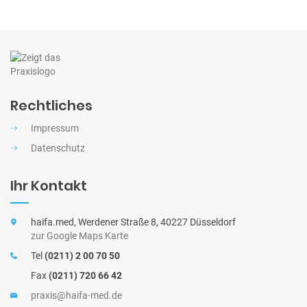
o
c
h
n
e
Rechtliches
Impressum
Datenschutz
Ihr Kontakt
haifa.med, Werdener Straße 8, 40227 Düsseldorf
zur Google Maps Karte
Tel
(0211) 2 00 70 50
Fax
(0211) 720 66 42
praxis@haifa-med.de