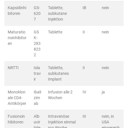
Kapsidinhi
GS-
Tablette,
IB
nein
bitoren
620
subkutane
7
Injektion
Maturatio
GS
Tablette
II
nein
nsinhibitor
K-
en
283
823
2
NRTTI
Isla
Tablette,
II
nein
trav
subkutanes
ir
Implant
Monoklon
Ibali
Infusion alle 2
IV
ja
ale CD4-
zim
Wochen
Antikörper
ab
Fusionsin
Alb
Intravenöse
III
nein, in
hibitoren
uvir
Injektion einmal
USA
tide
pro Woche
eingereich