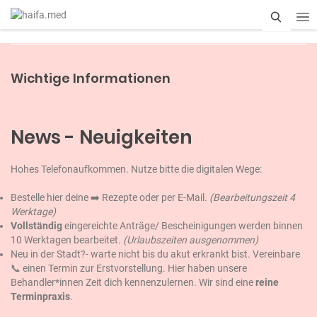
S
u
Wichtige Informationen
c
h
News - Neuigkeiten
e
Hohes Telefonaufkommen. Nutze bitte die digitalen Wege:
Bestelle hier deine ➡️
Rezepte
oder per E-Mail.
(Bearbeitungszeit 4
Werktage)
Vollständig
eingereichte Anträge/ Bescheinigungen werden binnen
10 Werktagen bearbeitet.
(Urlaubszeiten ausgenommen)
Neu in der Stadt?- warte nicht bis du akut erkrankt bist. Vereinbare
📞 einen Termin zur Erstvorstellung. Hier haben unsere
Behandler*innen Zeit dich kennenzulernen. Wir sind eine
reine
Terminpraxis
.