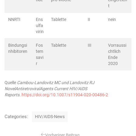
t
NNRTI
Ens
Tablette
II
nein
ulfa
virin
Bindungsi
Fos
Tablette
III
Vorraussi
nhibitoren
tem
chtlich
savi
Ende
r
2020
Quelle
Cambou-Landovitz MC und Landovitz RJ
NovelAntiretroviralAgents Current HIV/AIDS
Reports.
https://doi.org/10.1007/s11904-020-00486-2
K
Categories:
HIV/AIDS-News
a
t
B
e
Vorheriger Beitrag