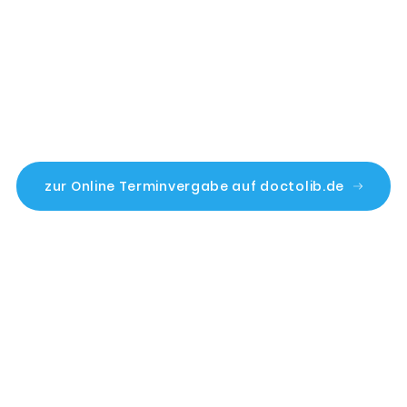
Online Terminvergabe
Reservieren Sie sich einen Termin bei Anselm, K Gottstein!
zur Online Terminvergabe auf doctolib.de