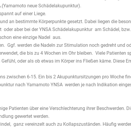
SA.(Yamamoto neue Schädelakupunktur).
pannt auf einer Liege.
nd an bestimmte Körperpunkte gesetzt. Dabei liegen die beson
tet oder aber bei der YNSA Schädelakupunktur am Schädel, bzw.
schon eine einzige Nadel aus.
n. Ggf. werden die Nadeln zur Stimulation noch gedreht und o
endet, die bis zu 4 Wochen im Ohr bleiben. Viele Patienten spü
efühl, oder als ob etwas im Körper ins Fließen käme. Diese 
ns zwischen 6-15. Ein bis 2 Akupunktursitzungen pro Woche find
unktur nach Yamamoto YNSA werden je nach Indikation eingeset
nige Patienten über eine Verschlechterung ihrer Beschwerden. D
ndlung gewertet werden.
del, ganz vereinzelt auch zu Kollapszuständen. Häufig werden