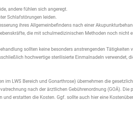
e, andere fühlen sich angeregt.
nter Schlafstörungen leiden.
Besserung ihres Allgemeinbefindens nach einer Akupunkturbehan
ebenskräfte, die mit schulmedizinischen Methoden noch nicht e
ehandlung sollten keine besonders anstrengenden Tätigkeiten ve
schließlich hochwertige sterilisierte Einmalnadeln verwendet, 
zen im LWS Bereich und Gonarthrose) übernehmen die gesetzli
rivatrechnung nach der ärztlichen Gebührenordnung (GOÄ). Die p
n und erstatten die Kosten. Ggf. sollte auch hier eine Kostenü