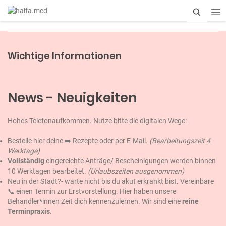
S
u
Wichtige Informationen
c
h
News - Neuigkeiten
e
Hohes Telefonaufkommen. Nutze bitte die digitalen Wege:
Bestelle hier deine ➡️
Rezepte
oder per E-Mail.
(Bearbeitungszeit 4
Werktage)
Vollständig
eingereichte Anträge/ Bescheinigungen werden binnen
10 Werktagen bearbeitet.
(Urlaubszeiten ausgenommen)
Neu in der Stadt?- warte nicht bis du akut erkrankt bist. Vereinbare
📞 einen Termin zur Erstvorstellung. Hier haben unsere
Behandler*innen Zeit dich kennenzulernen. Wir sind eine
reine
Terminpraxis
.