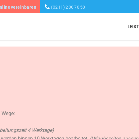
nline vereinbaren
(0211) 2 00 70 50
LEIS
n Wege:
beitungszeit 4 Werktage)
 werden binnen 10 Werktagen bearbeitet.
(Urlaubszeiten ausg