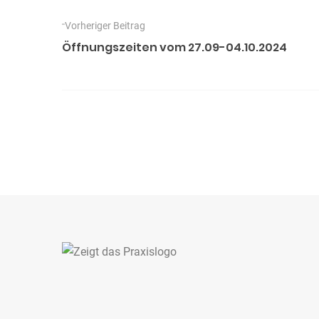
B
e
e
Vorheriger Beitrag
g
Öffnungszeiten vom 27.09-04.10.2024
o
i
r
t
i
r
e
n
a
g
s
n
a
v
i