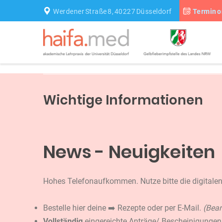
Werdener Straße 8, 40227 Düsseldorf
Termin o
Wichtige Informationen
News - Neuigkeiten
Hohes Telefonaufkommen. Nutze bitte die digitale
Bestelle hier deine ➡️
Rezepte
oder per E-Mail.
(Bear
Vollständig
eingereichte Anträge/ Bescheinigungen