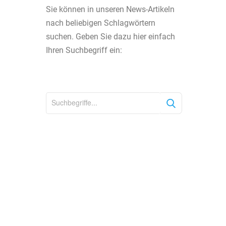
Sie können in unseren News-Artikeln
nach beliebigen Schlagwörtern
suchen. Geben Sie dazu hier einfach
Ihren Suchbegriff ein:
S
u
c
h
e