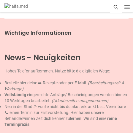
S
u
Wichtige Informationen
c
h
News - Neuigkeiten
e
Hohes Telefonaufkommen. Nutze bitte die digitalen Wege:
Bestelle hier deine ➡️
Rezepte
oder per E-Mail.
(Bearbeitungszeit 4
Werktage)
Vollständig
eingereichte Anträge/ Bescheinigungen werden binnen
10 Werktagen bearbeitet.
(Urlaubszeiten ausgenommen)
Neu in der Stadt?- warte nicht bis du akut erkrankt bist. Vereinbare
📞 einen Termin zur Erstvorstellung. Hier haben unsere
Behandler*innen Zeit dich kennenzulernen. Wir sind eine
reine
Terminpraxis
.