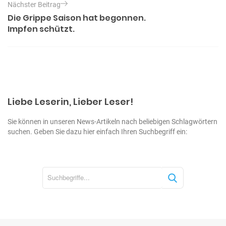
Nächster Beitrag
e
g
Die Grippe Saison hat begonnen.
o
i
Impfen schützt.
r
t
i
e
r
n
a
g
s
Liebe Leserin, Lieber Leser!
n
Sie können in unseren News-Artikeln nach beliebigen Schlagwörtern
a
suchen. Geben Sie dazu hier einfach Ihren Suchbegriff ein:
v
i
g
S
u
a
c
t
h
i
e